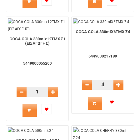
προϊόντος
προϊόντος
για
για
COCA COLA 330mlX6TMX Σ4
COCA COLA 330mlx12ΤΜΧ Σ1
το
το
(ΕΙΣΑΓΩΓΗΣ)
5449000217189
καλάθι
καλάθι
5449000055200
Μείωση Ποσότητας
Αύξηση 
Μείωση Ποσότητας
Αύξηση Ποσότητας
Ποσότητα
Ποσότητα
προϊόντος
προϊόντος
για
για