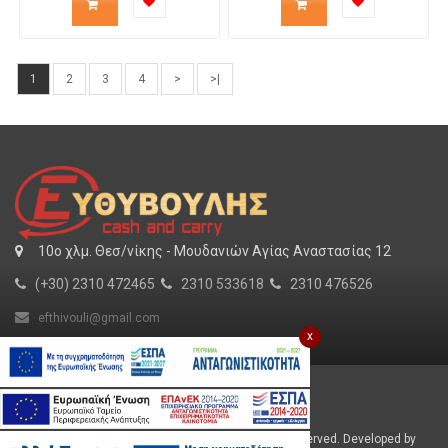
προϊόντος
προϊόντος
1
2
3
4
>
>|
για
για
το
το
καλάθι
καλάθι
10o χλμ. Θεσ/νίκης - Μουδανιών Αγίας Αναστασίας 12
(+30) 2310 472465
2310 533618
2310 476526
efthivouli@gmail.com
x
Για εμάς
SHOW MORE
Εργασία
Φυλλάδιο
Efthivoulis © 2026 Cash and Carry. All Rights Reserved. Developed by