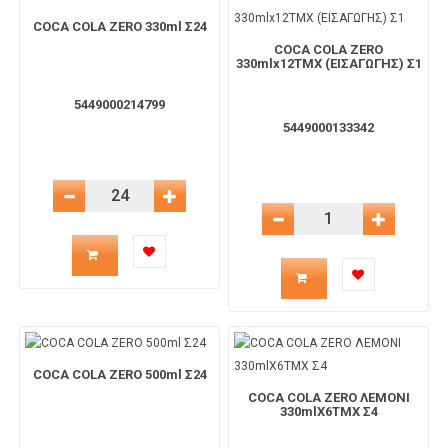
για
COCA COLA ZERO 330ml Σ24
το
COCA COLA ZERO
το
330mlx12ΤΜΧ (ΕΙΣΑΓΩΓΗΣ) Σ1
καλάθι
5449000214799
καλάθι
5449000133342
Μείωση Ποσότητας
Αύξηση Ποσότητας
Μείωση Ποσότητας
Αύξηση 
Ποσότητα
Ποσότητα
προϊόντος
προϊόντος
για
για
COCA COLA ZERO 500ml Σ24
το
COCA COLA ZERO ΛΕΜΟΝΙ
το
330mlX6TMX Σ4
καλάθι