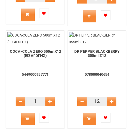
Ποσότητα
Ποσότητα
προϊόντος
προϊόντος
για
για
COCA-COLA ZERO 500mlX12
DR PEPPER BLACKBERRY
το
το
(ΕΙΣΑΓΩΓΗΣ)
355ml Σ12
καλάθι
καλάθι
5449000957771
078000040654
Μείωση Ποσότητας
Αύξηση Ποσότητας
Μείωση Ποσότητας
Αύξηση 
Ποσότητα
Ποσότητα
προϊόντος
προϊόντος