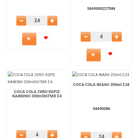
καλάθι
5449000227584
Μείωση Ποσότητας
Αύξηση Ποσότητας
Ποσότητα
Μείωση Ποσότητας
Αύξηση 
Ποσότητα
προϊόντος
προϊόντος
για
για
το
COCA COLA ΦΙΑΛΗ 250ml Σ24
COCA COLA ZERO ΧΩΡΙΣ
το
ΚΑΦΕΙΝΗ 330mlΧ6ΤΜΧ Σ4
καλάθι
54490086
καλάθι
Μείωση Ποσότητας
Αύξηση Ποσότητας
Μείωση Ποσότητας
Αύξηση 