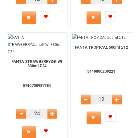
Ποσότητα
Ποσότητα
προϊόντος
προϊόντος
για
για
FANTA TROPICAL 500ml Σ12
το
το
FANTA STRAWBERRY&KIWI
330ml Σ24
5449000209221
καλάθι
καλάθι
5740700987984
Μείωση Ποσότητας
Αύξηση 
Ποσότητα
Μείωση Ποσότητας
Αύξηση Ποσότητας
Ποσότητα
προϊόντος