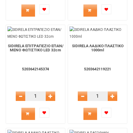
Ποσότητα
Ποσότητα
προϊόντος
προϊόντος
για
για
SIDIRELA ΕΠΙΤΡΑΠΕΖΙΟ ΕΠΑΝ/
SIDIRELA ΛΑΔΙΚΟ ΠΛΑΣΤΙΚΟ
το
το
ΜΕΝΟ ΦΩΤΙΣΤΙΚΟ LED 32cm
1000ml
καλάθι
καλάθι
5203642145374
5203642119221
Μείωση Ποσότητας
Αύξηση Ποσότητας
Μείωση Ποσότητας
Αύξηση 
Ποσότητα
Ποσότητα
προϊόντος
προϊόντος