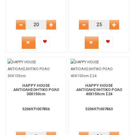
Μείωση Ποσότητας
Αύξηση Ποσότητας
Μείωση Ποσότητας
Αύξηση 
Ποσότητα
Ποσότητα
προϊόντος
προϊόντος
για
για
το
το
HAPPY HOUSE
HAPPY HOUSE
ΑΝΤΙΟΛΗΣΘΗΤΙΚΟ ΡΟΛΟ
ΑΝΤΙΟΛΗΣΘΗΤΙΚΟ ΡΟΛΟ
30Χ150cm
40Χ150cm Σ24
καλάθι
καλάθι
5206971007856
5206971007863