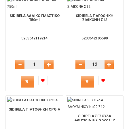
για
για
SIDIRELA ΛΑΔΙΚΟ ΠΛΑΣΤΙΚΟ
SIDIRELA ΠΑΓΟΘΗΚΗ
το
το
750ml
ΣΙΛΙΚΟΝΗ Σ12
καλάθι
καλάθι
5203642119214
5203642105590
Μείωση Ποσότητας
Αύξηση Ποσότητας
Μείωση Ποσότητας
Αύξηση 
Ποσότητα
Ποσότητα
προϊόντος
προϊόντος
για
για
SIDIRELA ΠΙΑΤΟΘΗΚΗ ΟΡΘΙΑ
SIDIRELA ΣΕΣΟΥΛΑ
το
το
ΑΛΟΥΜΙΝΙΟΥ Νο22 Σ12