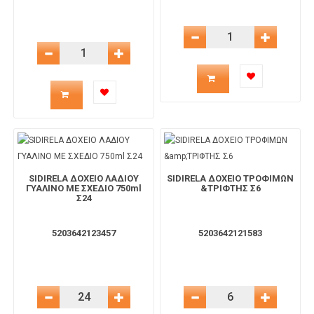
Μείωση Ποσότητας
Αύξηση 
Μείωση Ποσότητας
Αύξηση Ποσότητας
Ποσότητα
Ποσότητα
προϊόντος
προϊόντος
για
για
το
SIDIRELA ΔΟΧΕΙΟ ΛΑΔΙΟΥ
SIDIRELA ΔΟΧΕΙΟ ΤΡΟΦΙΜΩΝ
το
ΓΥΑΛΙΝΟ ΜΕ ΣΧΕΔΙΟ 750ml
&ΤΡΙΦΤΗΣ Σ6
Σ24
καλάθι
καλάθι
5203642123457
5203642121583
Μείωση Ποσότητας
Αύξηση Ποσότητας
Μείωση Ποσότητας
Αύξηση 