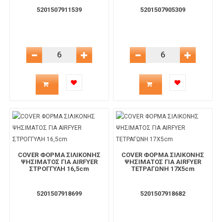
καλάθι
καλάθι
5201507911539
5201507905309
Μείωση Ποσότητας
Αύξηση Ποσότητας
Μείωση Ποσότητας
Αύξηση 
Ποσότητα
Ποσότητα
προϊόντος
προϊόντος
για
για
το
το
COVER ΦΟΡΜΑ ΣΙΛΙΚΟΝΗΣ
COVER ΦΟΡΜΑ ΣΙΛΙΚΟΝΗΣ
ΨΗΣΙΜΑΤΟΣ ΓΙΑ AIRFYER
ΨΗΣΙΜΑΤΟΣ ΓΙΑ AIRFYER
ΣΤΡΟΓΓΥΛΗ 16,5cm
ΤΕΤΡΑΓΩΝΗ 17Χ5cm
καλάθι
καλάθι
5201507918699
5201507918682