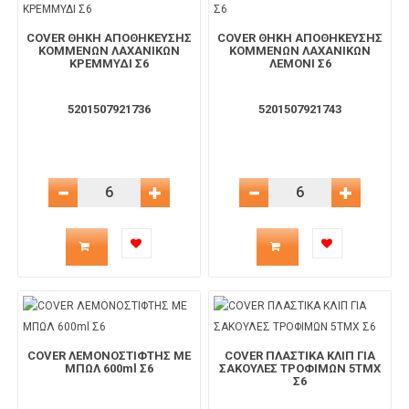
COVER ΘΗΚΗ ΑΠΟΘΗΚΕΥΣΗΣ
COVER ΘΗΚΗ ΑΠΟΘΗΚΕΥΣΗΣ
ΚΟΜΜΕΝΩΝ ΛΑΧΑΝΙΚΩΝ
ΚΟΜΜΕΝΩΝ ΛΑΧΑΝΙΚΩΝ
ΚΡΕΜΜΥΔΙ Σ6
ΛΕΜΟΝΙ Σ6
5201507921736
5201507921743
Μείωση Ποσότητας
Αύξηση Ποσότητας
Μείωση Ποσότητας
Αύξηση 
Ποσότητα
Ποσότητα
προϊόντος
προϊόντος
για
για
COVER ΛΕΜΟΝΟΣΤΙΦΤΗΣ ΜΕ
COVER ΠΛΑΣΤΙΚΑ ΚΛΙΠ ΓΙΑ
το
το
ΜΠΩΛ 600ml Σ6
ΣΑΚΟΥΛΕΣ ΤΡΟΦΙΜΩΝ 5TMX
Σ6