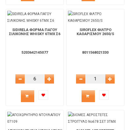
προϊόντος
προϊόντος
για
για
SIDIRELA ΦΟΡΜΑ ΠΑΓΟΥ
SIROFLEX ΦΙΛΤΡΟ
το
το
ΣΙΛΙΚΟΝΗΣ WHISKY 6TMX Σ6
ΚΑΘΑΡΙΣΜΟΥ 2650/S
καλάθι
καλάθι
5203642145077
8011568021330
Μείωση Ποσότητας
Αύξηση Ποσότητας
Μείωση Ποσότητας
Αύξηση 
Ποσότητα
Ποσότητα
προϊόντος
προϊόντος
για
για