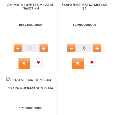
ΣΥΡΜΑΤΟΒΟΥΡΤΣΑ ΜΕ ΛΑΒΗ
ΣΧΑΡΑ ΨΗΣΙΜΑΤΟΣ ΜΕΓΑΛΗ
ΠΛΑΣΤΙΚΗ
Σ6
8657440006608
1729000000009
Μείωση Ποσότητας
Αύξηση Ποσότητας
Μείωση Ποσότητας
Αύξηση 
Ποσότητα
Ποσότητα
προϊόντος
προϊόντος
για
για
ΣΧΑΡΑ ΨΗΣΙΜΑΤΟΣ ΜΕΣΑΙΑ
το
το
1730000000005
καλάθι
καλάθι