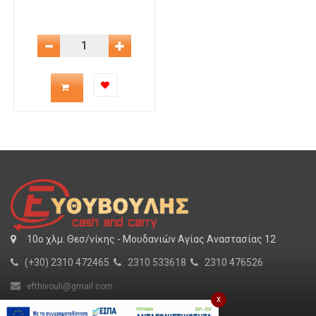
Μείωση Ποσότητας
Αύξηση Ποσότητας
Ποσότητα
προϊόντος
για
το
καλάθι
10o χλμ. Θεσ/νίκης - Μουδανιών Αγίας Αναστασίας 12
(+30) 2310 472465
2310 533618
2310 476526
efthivouli@gmail.com
x