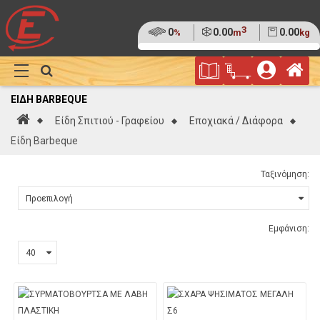
3
Ποσοστό
0
Όγκος
0.00
Βάρος
0.00
%
m
kg
της
(0%)
Φυλλάδιο
Αρ
παλέτας
Show
Προσφορών
Καλάθι
Megamenu
ΕΊΔΗ BARBEQUE
Αγορών
Αρχική
Είδη Σπιτιού - Γραφείου
Εποχιακά / Διάφορα
Είδη Barbeque
Ταξινόμηση:
Εμφάνιση: