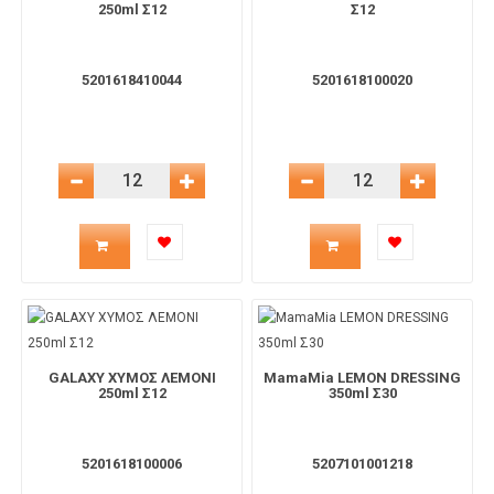
250ml Σ12
Σ12
5201618410044
5201618100020
Μείωση Ποσότητας
Αύξηση Ποσότητας
Μείωση Ποσότητας
Αύξηση 
Ποσότητα
Ποσότητα
προϊόντος
προϊόντος
για
για
GALAXY ΧΥΜΟΣ ΛΕΜΟΝΙ
MamaMia LEMON DRESSING
το
το
250ml Σ12
350ml Σ30
καλάθι
καλάθι
5201618100006
5207101001218