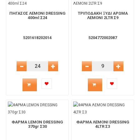
ΠΗΓΑΣΟΣ ΛΕΜΟΝΙ DRESSING
ΤΡΙΠΟΔΑΚΗ ΞΥΔΙ ΑΡΩΜΑ
το
το
400ml Σ24
ΛΕΜΟΝΙ 2LTR Σ9
καλάθι
καλάθι
5201618202014
5204772002087
Μείωση Ποσότητας
Αύξηση Ποσότητας
Μείωση Ποσότητας
Αύξηση 
Ποσότητα
Ποσότητα
προϊόντος
προϊόντος
για
για
ΦΑΡΜΑ LEMON DRESSING
ΦΑΡΜΑ ΛΕΜΟΝΙ DRESSING
το
το
370gr Σ30
4LTR Σ3