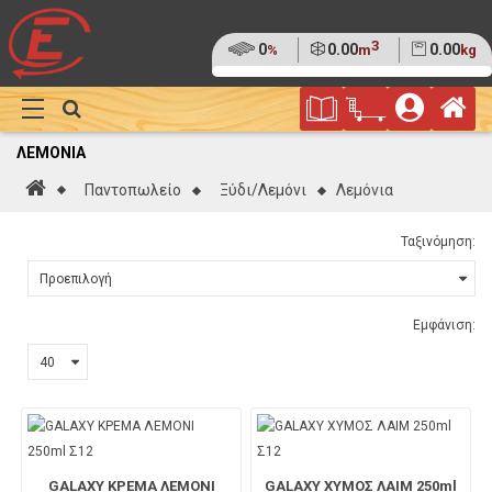
3
Ποσοστό
0
Όγκος
0.00
Βάρος
0.00
%
m
kg
της
(0%)
Φυλλάδιο
Αρ
παλέτας
Show
Προσφορών
Καλάθι
Megamenu
ΛΕΜΌΝΙΑ
Αγορών
Αρχική
Παντοπωλείο
Ξύδι/Λεμόνι
Λεμόνια
Ταξινόμηση:
Εμφάνιση:
GALAXY ΚΡΕΜΑ ΛΕΜΟΝΙ
GALAXY ΧΥΜΟΣ ΛAIM 250ml