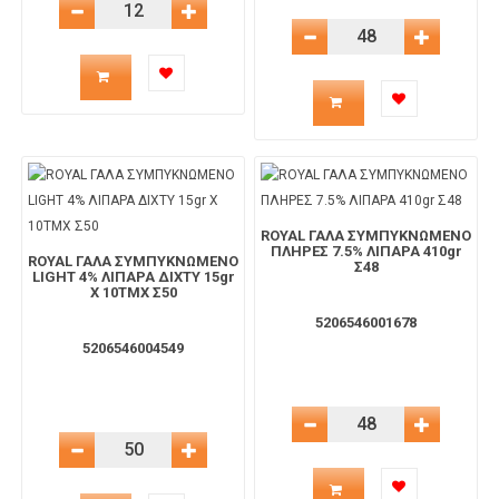
Μείωση Ποσότητας
Αύξηση Ποσότητας
Μείωση Ποσότητας
Αύξηση 
Ποσότητα
Ποσότητα
προϊόντος
προϊόντος
για
για
το
ROYAL ΓΑΛΑ ΣΥΜΠΥΚΝΩΜΕΝΟ
το
ΠΛΗΡΕΣ 7.5% ΛΙΠΑΡΑ 410gr
ROYAL ΓΑΛΑ ΣΥΜΠΥΚΝΩΜΕΝΟ
Σ48
LIGHT 4% ΛΙΠΑΡΑ ΔΙΧΤΥ 15gr
καλάθι
X 10TMX Σ50
καλάθι
5206546001678
5206546004549
Μείωση Ποσότητας
Αύξηση 
Μείωση Ποσότητας
Αύξηση Ποσότητας
Ποσότητα
Ποσότητα