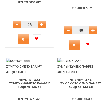
8716200054782
8716200607902
Μείωση Ποσότητας
Αύξηση Ποσότητας
Μείωση Ποσότητας
Αύξηση 
Ποσότητα
Ποσότητα
προϊόντος
προϊόντος
για
για
το
το
ΝΟΥΝΟΥ ΓΑΛΑ
ΝΟΥΝΟΥ ΓΑΛΑ
ΣΥΜΠΥΚΝΩΜΕΝΟ ΕΛΑΦΡΥ
ΣΥΜΠΥΚΝΩΜΕΝΟ ΠΛΗΡΕΣ
καλάθι
400grX6TMX Σ8
400grX6TMX Σ8
καλάθι
8716200673761
8716200673747