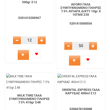
500gr Σ12
ADORO ΓΑΛΑ
ΣΥΜΠΥΚΝΩΜΕΝΟ ΠΛΗΡΕΣ
7.5% ΛΙΠΑΡΑ ΔΙΧΤΥ 10gr X
10TMX Σ50
5201415200947
5201415000554
Μείωση Ποσότητας
Αύξηση Ποσότητας
Μείωση Ποσότητας
Αύξηση 
Ποσότητα
Ποσότητα
προϊόντος
προϊόντος
για
για
το
ORIENTAL EXPRESS ΓΑΛΑ
το
ΚΑΡΥΔΑΣ 400ml Σ12
MILK TIME ΓΑΛΑ
ΣΥΜΠΥΚΝΩΜΕΝΟ ΠΛΗΡΕΣ
καλάθι
7.5% 410gr Σ48
καλάθι
5206674103008