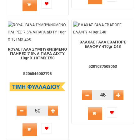
προϊόντος
προϊόντος
για
για
το
ΒΛΑΧΑΣ ΓΑΛΑ ΕΒΑΠΟΡΕ
το
ΕΛΑΦΡΥ 410gr Σ48
ROYAL ΓΑΛΑ ΣΥΜΠΥΚΝΩΜΕΝΟ
ΠΛΗΡΕΣ 7.5% ΛΙΠΑΡΑ ΔΙΧΤΥ
καλάθι
10gr X 10TMX Σ50
καλάθι
5201037508063
5206546002798
Μείωση Ποσότητας
Αύξηση 
Ποσότητα
Μείωση Ποσότητας
Αύξηση Ποσότητας
Ποσότητα
προϊόντος
προϊόντος
για