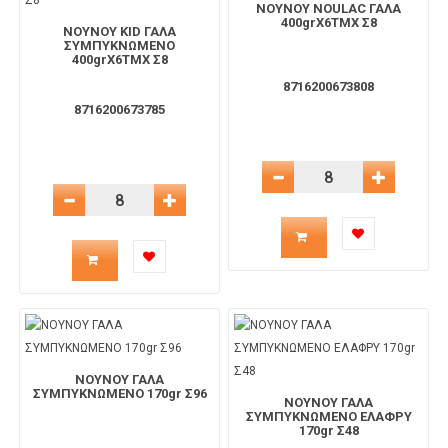
ΝΟΥΝΟΥ NOULAC ΓΑΛΑ
το
το
400grX6TMX Σ8
ΝΟΥΝΟΥ KID ΓΑΛΑ
ΣΥΜΠΥΚΝΩΜΕΝΟ
400grX6TMX Σ8
καλάθι
καλάθι
8716200673808
8716200673785
Μείωση Ποσότητας
Αύξηση 
Μείωση Ποσότητας
Αύξηση Ποσότητας
Ποσότητα
Ποσότητα
προϊόντος
προϊόντος
για
για
το
ΝΟΥΝΟΥ ΓΑΛΑ
το
ΣΥΜΠΥΚΝΩΜΕΝΟ 170gr Σ96
ΝΟΥΝΟΥ ΓΑΛΑ
ΣΥΜΠΥΚΝΩΜΕΝΟ ΕΛΑΦΡΥ
καλάθι
170gr Σ48
καλάθι