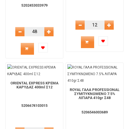
5202453033979
Μείωση Ποσότητας
Αύξηση 
Μείωση Ποσότητας
Αύξηση Ποσότητας
Ποσότητα
Ποσότητα
προϊόντος
προϊόντος
για
για
το
ORIENTAL EXPRESS ΚΡΕΜΑ
το
ΚΑΡΥΔΑΣ 400ml Σ12
ROYAL ΓΑΛΑ PROFESSIONAL
ΣΥΜΠΥΚΝΩΜΕΝΟ 7.5%
καλάθι
ΛΙΠΑΡΑ 410gr Σ48
καλάθι
5206674103015
5206546003689