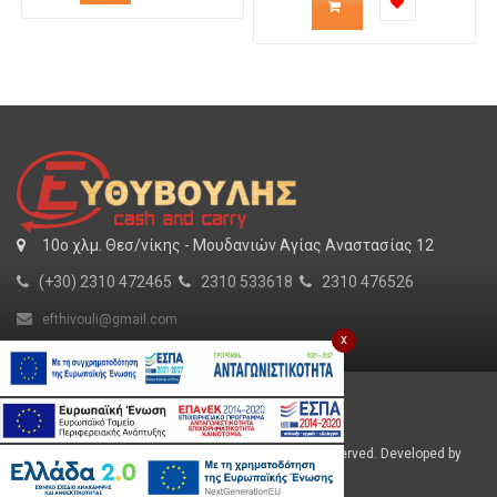
προϊόντος
προϊόντος
για
για
το
το
καλάθι
καλάθι
10o χλμ. Θεσ/νίκης - Μουδανιών Αγίας Αναστασίας 12
(+30) 2310 472465
2310 533618
2310 476526
efthivouli@gmail.com
x
Για εμάς
SHOW MORE
Εργασία
Φυλλάδιο
Efthivoulis © 2026 Cash and Carry. All Rights Reserved. Developed by
Πολιτική Απορρήτου
mentalmedia.gr