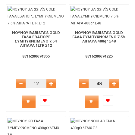
για
το
το
καλάθι
ΝΟΥΝΟΥ BARISTA'S GOLD
ΝΟΥΝΟΥ BARISTA'S GOLD
ΓΑΛΑ ΕΒΑΠΟΡΕ
ΓΑΛΑ ΣΥΜΠΥΚΝΩΜΕΝΟ 7.5%
ΣΥΜΠΥΚΝΩΜΕΝΟ 7.5%
ΛΙΠΑΡΑ 400gr Σ48
ΛΙΠΑΡΑ 1LTR Σ12
καλάθι
8716200674355
8716200674225
Μείωση Ποσότητας
Αύξηση Ποσότητας
Μείωση Ποσότητας
Αύξηση 
Ποσότητα
Ποσότητα
προϊόντος
προϊόντος
για
για