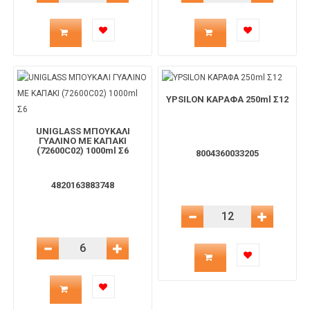
Ποσότητα
Ποσότητα
προϊόντος
προϊόντος
για
για
YPSILON ΚΑΡΑΦΑ 250ml Σ12
το
το
UNIGLASS ΜΠΟΥΚΑΛΙ
ΓΥΑΛΙΝΟ ΜΕ ΚΑΠΑΚΙ
(72600C02) 1000ml Σ6
8004360033205
καλάθι
καλάθι
4820163883748
Μείωση Ποσότητας
Αύξηση 
Ποσότητα
Μείωση Ποσότητας
Αύξηση Ποσότητας
Ποσότητα
προϊόντος
προϊόντος