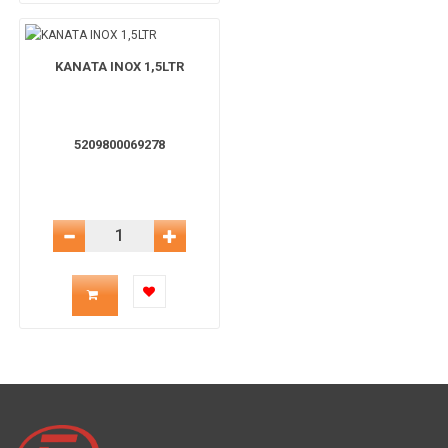
για
για
το
ΚΑΝΑΤΑ INOX 1,5LTR
το
καλάθι
5209800069278
καλάθι
Μείωση Ποσότητας
Αύξηση Ποσότητας
Ποσότητα
προϊόντος
για
το