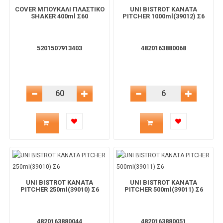
COVER ΜΠΟΥΚΑΛΙ ΠΛΑΣΤΙΚΟ
UNI BISTROT ΚΑΝΑΤΑ
SHAKER 400ml Σ60
PITCHER 1000ml(39012) Σ6
5201507913403
4820163880068
Μείωση Ποσότητας
Αύξηση Ποσότητας
Μείωση Ποσότητας
Αύξηση 
Ποσότητα
Ποσότητα
προϊόντος
προϊόντος
για
για
UNI BISTROT ΚΑΝΑΤΑ
UNI BISTROT ΚΑΝΑΤΑ
το
το
PITCHER 250ml(39010) Σ6
PITCHER 500ml(39011) Σ6
καλάθι
καλάθι
4820163880044
4820163880051