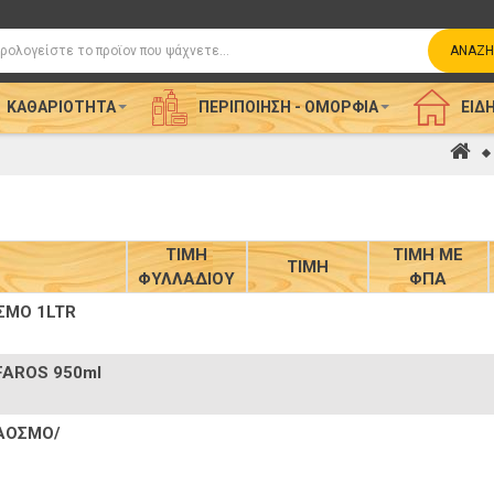
η
ΑΝΑΖΉ
ΚΑΘΑΡΙΌΤΗΤΑ
ΠΕΡΙΠΟΊΗΣΗ - ΟΜΟΡΦΙΆ
ΕΊΔΗ
Αρ
ΤΙΜΗ
ΤΙΜΗ ΜΕ
ΤΙΜΗ
ΦΥΛΛΑΔΙΟΥ
ΦΠΑ
ΣΜΟ 1LTR
FAROS 950ml
 ΑΟΣΜΟ/