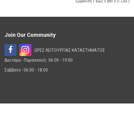
Εμφάνιση 1 έως 3 από 3 (1 Σελ.)
το
για
προϊόντος
καλάθι
το
για
Join Our Community
καλάθι
το
Η
Η
ΩΡΕΣ ΛΕΙΤΟΥΡΓΙΑΣ ΚΑΤΑΣΤΗΜΑΤΟΣ
σελίδα
σελίδα
Δευτέρα - Παρασκευή : 06.00 - 19.00
καλάθι
Σάββατο : 06.00 - 18.00
μας
μας
στο
στο
Instagram
Facebook