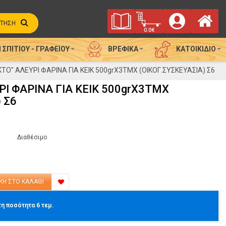
Φυλλάδιο
προϊόν(τα)
Αρ
Καλάθι
Αγορών
ΤΗΣΗ
Προσφορών
0.0€
 ΣΠΙΤΙΟΎ - ΓΡΑΦΕΊΟΥ
ΒΡΕΦΙΚΆ
ΚΑΤΟΙΚΊΔΙΟ
ΤΟ" ΑΛΕΥΡΙ ΦΑΡΙΝΑ ΓΙΑ ΚΕΙΚ 500grΧ3ΤΜΧ (ΟΙΚΟΓ.ΣΥΣΚΕΥΑΣΙΑ) Σ6
ΡΙ ΦΑΡΙΝΑ ΓΙΑ ΚΕΙΚ 500grΧ3ΤΜΧ
 Σ6
Διαθέσιμο
τη ποσότητα 6 τεμ.