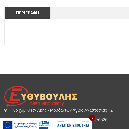
ΠΕΡΙΓΡΑΦΉ
10o χλμ. Θεσ/νίκης - Μουδανιών Αγίας Αναστασίας 12
x
(+30) 2310 472465
2310 533618
2310 476526