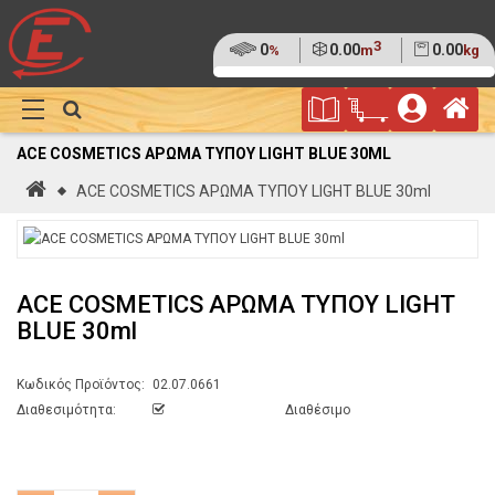
3
Ποσοστό
0
Όγκος
0.00
Βάρος
0.00
%
m
kg
της
(0%)
Φυλλάδιο
Αρ
παλέτας
Show
Προσφορών
Καλάθι
Megamenu
ACE COSMETICS ΑΡΩΜΑ ΤΥΠΟΥ LIGHT BLUE 30ML
Αγορών
Αρχική
ACE COSMETICS ΑΡΩΜΑ ΤΥΠΟΥ LIGHT BLUE 30ml
ACE COSMETICS ΑΡΩΜΑ ΤΥΠΟΥ LIGHT
BLUE 30ml
Κωδικός Προϊόντος:
02.07.0661
Διαθεσιμότητα:
Διαθέσιμο