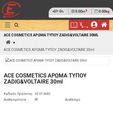
3
Ποσοστό
0
Όγκος
0.00
Βάρος
0.00
%
m
kg
της
(0%)
Φυλλάδιο
Αρ
παλέτας
Show
Προσφορών
Καλάθι
Megamenu
ACE COSMETICS ΑΡΩΜΑ ΤΥΠΟΥ ZADIG&VOLTAIRE 30ML
Αγορών
Αρχική
ACE COSMETICS ΑΡΩΜΑ ΤΥΠΟΥ ZADIG&VOLTAIRE 30ml
ACE COSMETICS ΑΡΩΜΑ ΤΥΠΟΥ
ZADIG&VOLTAIRE 30ml
Κωδικός Προϊόντος:
02.07.0682
Διαθεσιμότητα:
Διαθέσιμο