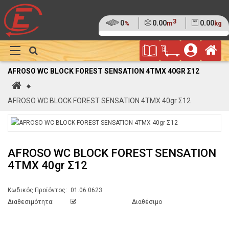
3
Ποσοστό
0
Όγκος
0.00
Βάρος
0.00
%
m
kg
της
(0%)
Φυλλάδιο
Αρ
παλέτας
Show
Προσφορών
Καλάθι
Megamenu
AFROSO WC BLOCK FOREST SENSATION 4TMX 40GR Σ12
Αγορών
Αρχική
AFROSO WC BLOCK FOREST SENSATION 4TMX 40gr Σ12
AFROSO WC BLOCK FOREST SENSATION
4TMX 40gr Σ12
Κωδικός Προϊόντος:
01.06.0623
Διαθεσιμότητα:
Διαθέσιμο