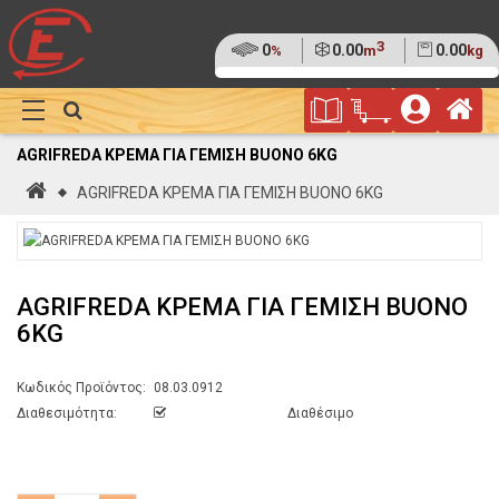
3
Ποσοστό
0
Όγκος
0.00
Βάρος
0.00
%
m
kg
της
(0%)
Φυλλάδιο
Αρ
παλέτας
Show
Προσφορών
Καλάθι
Megamenu
AGRIFREDA ΚΡΕΜΑ ΓΙΑ ΓΕΜΙΣΗ BUONO 6KG
Αγορών
Αρχική
AGRIFREDA ΚΡΕΜΑ ΓΙΑ ΓΕΜΙΣΗ BUONO 6KG
AGRIFREDA ΚΡΕΜΑ ΓΙΑ ΓΕΜΙΣΗ BUONO
6KG
Κωδικός Προϊόντος:
08.03.0912
Διαθεσιμότητα:
Διαθέσιμο