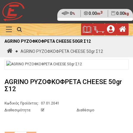
3
Ποσοστό
0
Όγκος
0.00
Βάρος
0.00
%
m
kg
της
(0%)
Φυλλάδιο
Αρ
παλέτας
Show
Προσφορών
Καλάθι
Megamenu
AGRINO ΡΥΖΟΦΚΟΦΡΕΤΑ CHEESE 50GR Σ12
Αγορών
Αρχική
AGRINO ΡΥΖΟΦΚΟΦΡΕΤΑ CHEESE 50gr Σ12
AGRINO ΡΥΖΟΦΚΟΦΡΕΤΑ CHEESE 50gr
Σ12
Κωδικός Προϊόντος:
07.01.2041
Διαθεσιμότητα:
Διαθέσιμο