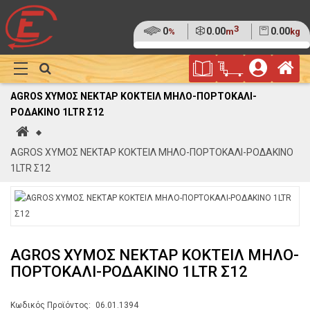
3
Ποσοστό
0
Όγκος
0.00
Βάρος
0.00
%
m
kg
της
(0%)
Φυλλάδιο
Αρ
παλέτας
Show
Προσφορών
Καλάθι
Megamenu
AGROS ΧΥΜΟΣ ΝΕΚΤΑΡ ΚΟΚΤΕΙΛ ΜΗΛΟ-ΠΟΡΤΟΚΑΛΙ-
Αγορών
ΡΟΔΑΚΙΝΟ 1LTR Σ12
Αρχική
AGROS ΧΥΜΟΣ ΝΕΚΤΑΡ ΚΟΚΤΕΙΛ ΜΗΛΟ-ΠΟΡΤΟΚΑΛΙ-ΡΟΔΑΚΙΝΟ
1LTR Σ12
AGROS ΧΥΜΟΣ ΝΕΚΤΑΡ ΚΟΚΤΕΙΛ ΜΗΛΟ-
ΠΟΡΤΟΚΑΛΙ-ΡΟΔΑΚΙΝΟ 1LTR Σ12
Κωδικός Προϊόντος:
06.01.1394