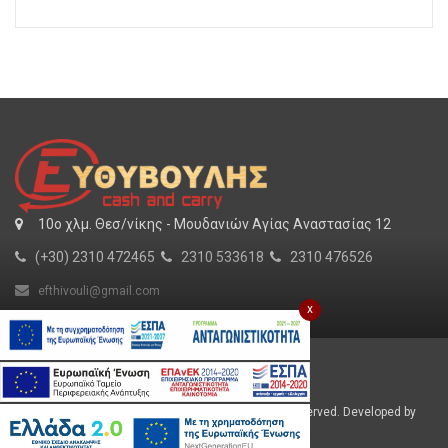
10o χλμ. Θεσ/νίκης - Μουδανιών Αγίας Αναστασίας 12
(+30) 2310 472465
2310 533618
2310 476526
efthivouli@gmail.com
x
Για εμάς
SHOW MORE
Εργασία
Φυλλάδιο
Efthivoulis © 2026 Cash and Carry. All Rights Reserved. Developed by
Πολιτική Απορρήτου
mentalmedia.gr