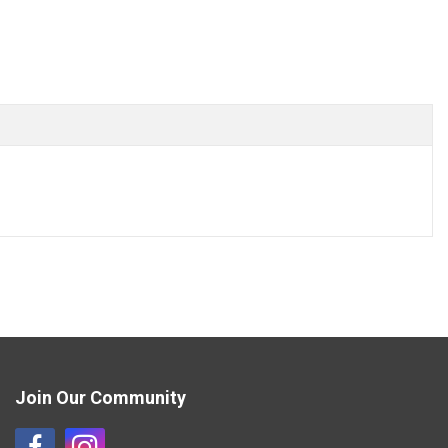
Join Our Community
Η
Η