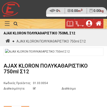
3
Ποσοστό
0
Όγκος
0.00
Βάρος
0.00
%
m
kg
της
(0%)
Φυλλάδιο
Αρ
παλέτας
Show
Προσφορών
Καλάθι
Megamenu
AJAX KLORON ΠΟΛΥΚΑΘΑΡΙΣΤΙΚΟ 750ML Σ12
Αγορών
Αρχική
AJAX KLORON ΠΟΛΥΚΑΘΑΡΙΣΤΙΚΟ 750ml Σ12
AJAX KLORON ΠΟΛΥΚΑΘΑΡΙΣΤΙΚΟ
750ml Σ12
Κωδικός Προϊόντος:
01.03.0054
Διαθεσιμότητα:
Διαθέσιμο