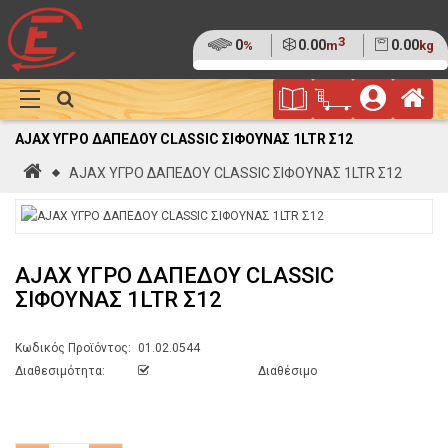
3
Ποσοστό
0
Όγκος
0.00
Βάρος
0.00
%
m
kg
της
(0%)
Φυλλάδιο
Αρ
παλέτας
Show
Προσφορών
Καλάθι
Megamenu
AJAX ΥΓΡΟ ΔΑΠΕΔΟΥ CLASSIC ΣΙΦΟΥΝΑΣ 1LTR Σ12
Αγορών
Αρχική
AJAX ΥΓΡΟ ΔΑΠΕΔΟΥ CLASSIC ΣΙΦΟΥΝΑΣ 1LTR Σ12
AJAX ΥΓΡΟ ΔΑΠΕΔΟΥ CLASSIC
ΣΙΦΟΥΝΑΣ 1LTR Σ12
Κωδικός Προϊόντος:
01.02.0544
Διαθεσιμότητα:
Διαθέσιμο