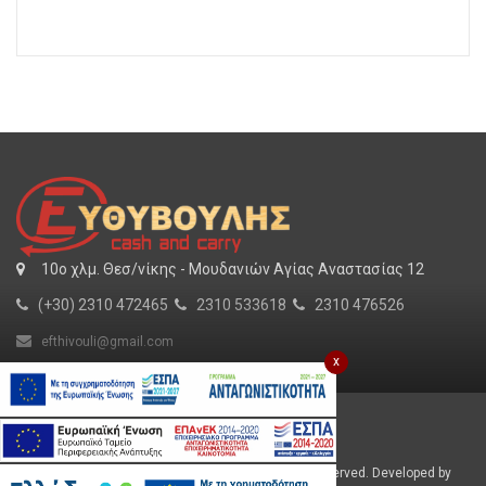
10o χλμ. Θεσ/νίκης - Μουδανιών Αγίας Αναστασίας 12
(+30) 2310 472465
2310 533618
2310 476526
efthivouli@gmail.com
x
Για εμάς
SHOW MORE
Εργασία
Φυλλάδιο
Efthivoulis © 2026 Cash and Carry. All Rights Reserved. Developed by