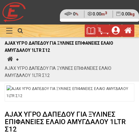
3
Ποσοστό
0
Όγκος
0.00
Βάρος
0.00
%
m
kg
της
(0%)
Φυλλάδιο
Αρ
παλέτας
Show
Προσφορών
Καλάθι
Megamenu
AJAX ΥΓΡΟ ΔΑΠΕΔΟΥ ΓΙΑ ΞΥΛΙΝΕΣ ΕΠΙΦΑΝΕΙΕΣ ΕΛΑΙΟ
Αγορών
ΑΜΥΓΔΑΛΟΥ 1LTR Σ12
Αρχική
AJAX ΥΓΡΟ ΔΑΠΕΔΟΥ ΓΙΑ ΞΥΛΙΝΕΣ ΕΠΙΦΑΝΕΙΕΣ ΕΛΑΙΟ
ΑΜΥΓΔΑΛΟΥ 1LTR Σ12
AJAX ΥΓΡΟ ΔΑΠΕΔΟΥ ΓΙΑ ΞΥΛΙΝΕΣ
ΕΠΙΦΑΝΕΙΕΣ ΕΛΑΙΟ ΑΜΥΓΔΑΛΟΥ 1LTR
Σ12