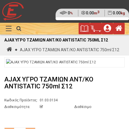
3
Ποσοστό
0
Όγκος
0.00
Βάρος
0.00
%
m
kg
της
(0%)
Φυλλάδιο
Αρ
παλέτας
Show
Προσφορών
Καλάθι
Megamenu
AJAX ΥΓΡΟ ΤΖΑΜΙΩΝ ΑΝΤ/ΚΟ ANTISTATIC 750ML Σ12
Αγορών
Αρχική
AJAX ΥΓΡΟ ΤΖΑΜΙΩΝ ΑΝΤ/ΚΟ ANTISTATIC 750ml Σ12
AJAX ΥΓΡΟ ΤΖΑΜΙΩΝ ΑΝΤ/ΚΟ
ANTISTATIC 750ml Σ12
Κωδικός Προϊόντος:
01.03.0134
Διαθεσιμότητα:
Διαθέσιμο