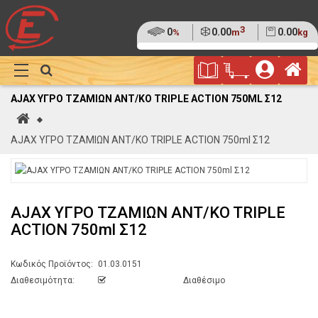
3
Ποσοστό
0
Όγκος
0.00
Βάρος
0.00
%
m
kg
της
(0%)
Φυλλάδιο
Αρ
παλέτας
Show
Προσφορών
Καλάθι
Megamenu
AJAX ΥΓΡΟ ΤΖΑΜΙΩΝ ANT/KO TRIPLE ACTION 750ML Σ12
Αγορών
Αρχική
AJAX ΥΓΡΟ ΤΖΑΜΙΩΝ ANT/KO TRIPLE ACTION 750ml Σ12
AJAX ΥΓΡΟ ΤΖΑΜΙΩΝ ANT/KO TRIPLE
ACTION 750ml Σ12
Κωδικός Προϊόντος:
01.03.0151
Διαθεσιμότητα:
Διαθέσιμο