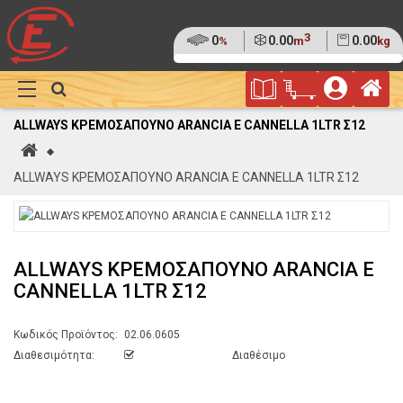
3
Ποσοστό
0
Όγκος
0.00
Βάρος
0.00
%
m
kg
της
(0%)
Φυλλάδιο
Αρ
παλέτας
Show
Προσφορών
Καλάθι
Megamenu
ALLWAYS ΚΡΕΜΟΣΑΠΟΥΝΟ ARANCIA E CANNELLA 1LTR Σ12
Αγορών
Αρχική
ALLWAYS ΚΡΕΜΟΣΑΠΟΥΝΟ ARANCIA E CANNELLA 1LTR Σ12
ALLWAYS ΚΡΕΜΟΣΑΠΟΥΝΟ ARANCIA E
CANNELLA 1LTR Σ12
Κωδικός Προϊόντος:
02.06.0605
Διαθεσιμότητα:
Διαθέσιμο