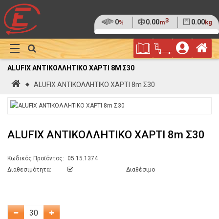
3
Ποσοστό
0
Όγκος
0.00
Βάρος
0.00
%
m
kg
της
(0%)
Φυλλάδιο
Αρ
παλέτας
Show
Προσφορών
Καλάθι
Megamenu
ALUFIX ΑΝΤΙΚΟΛΛΗΤΙΚΟ ΧΑΡΤΙ 8M Σ30
Αγορών
Αρχική
ALUFIX ΑΝΤΙΚΟΛΛΗΤΙΚΟ ΧΑΡΤΙ 8m Σ30
ALUFIX ΑΝΤΙΚΟΛΛΗΤΙΚΟ ΧΑΡΤΙ 8m Σ30
Κωδικός Προϊόντος:
05.15.1374
Διαθεσιμότητα:
Διαθέσιμο