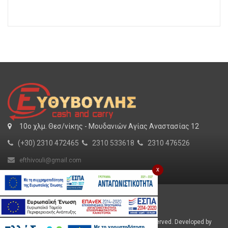
10o χλμ. Θεσ/νίκης - Μουδανιών Αγίας Αναστασίας 12
(+30) 2310 472465
2310 533618
2310 476526
efthivouli@gmail.com
x
Για εμάς
SHOW MORE
Εργασία
Φυλλάδιο
Efthivoulis © 2026 Cash and Carry. All Rights Reserved. Developed by