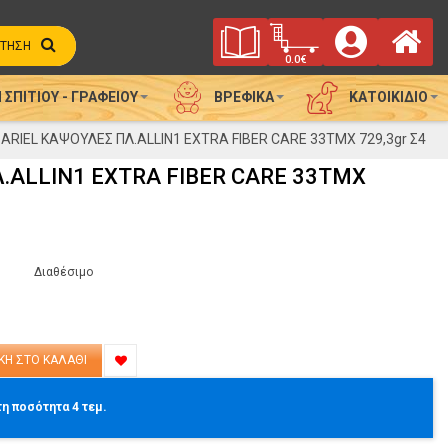
Φυλλάδιο
προϊόν(τα)
Αρ
Καλάθι
Αγορών
ΤΗΣΗ
Προσφορών
0.0€
 ΣΠΙΤΙΟΎ - ΓΡΑΦΕΊΟΥ
ΒΡΕΦΙΚΆ
ΚΑΤΟΙΚΊΔΙΟ
ική
ARIEL ΚΑΨΟΥΛΕΣ ΠΛ.ALLIN1 EXTRA FIBER CARE 33ΤΜΧ 729,3gr Σ4
.ALLIN1 EXTRA FIBER CARE 33ΤΜΧ
Διαθέσιμο
τη ποσότητα 4 τεμ.