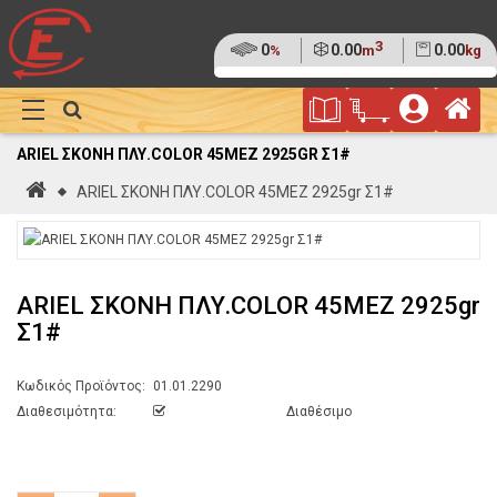
3
Ποσοστό
0
Όγκος
0.00
Βάρος
0.00
%
m
kg
της
(0%)
Φυλλάδιο
Αρ
παλέτας
Show
Προσφορών
Καλάθι
Megamenu
ARIEL ΣΚΟΝΗ ΠΛΥ.COLOR 45MEZ 2925GR Σ1#
Αγορών
Αρχική
ARIEL ΣΚΟΝΗ ΠΛΥ.COLOR 45MEZ 2925gr Σ1#
ARIEL ΣΚΟΝΗ ΠΛΥ.COLOR 45MEZ 2925gr
Σ1#
Κωδικός Προϊόντος:
01.01.2290
Διαθεσιμότητα:
Διαθέσιμο