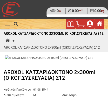
3
Ποσοστό
0
Όγκος
0.00
Βάρος
0.00
%
m
kg
της
(0%)
Φυλλάδιο
Αρ
παλέτας
Show
Προσφορών
Καλάθι
Megamenu
AROXOL ΚΑΤΣΑΡΙΔΟΚΤΟΝΟ 2X300ML (ΟΙΚΟΓ.ΣΥΣΚΕΥΑΣΙΑ) Σ12
Αγορών
Αρχική
AROXOL ΚΑΤΣΑΡΙΔΟΚΤΟΝΟ 2x300ml (ΟΙΚΟΓ.ΣΥΣΚΕΥΑΣΙΑ) Σ12
AROXOL ΚΑΤΣΑΡΙΔΟΚΤΟΝΟ 2x300ml
(ΟΙΚΟΓ.ΣΥΣΚΕΥΑΣΙΑ) Σ12
Κωδικός Προϊόντος:
01.08.3544
Διαθεσιμότητα:
Διαθέσιμο