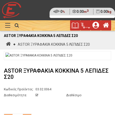
3
Ποσοστό
0
Όγκος
0.00
Βάρος
0.00
%
m
kg
της
(0%)
Φυλλάδιο
Αρ
παλέτας
Show
Προσφορών
Καλάθι
Megamenu
ASTOR ΞΥΡΑΦΑΚΙΑ ΚΟΚΚΙΝΑ 5 ΛΕΠΙΔΕΣ Σ20
Αγορών
Αρχική
ASTOR ΞΥΡΑΦΑΚΙΑ ΚΟΚΚΙΝΑ 5 ΛΕΠΙΔΕΣ Σ20
ASTOR ΞΥΡΑΦΑΚΙΑ ΚΟΚΚΙΝΑ 5 ΛΕΠΙΔΕΣ
Σ20
Κωδικός Προϊόντος:
03.02.0064
Διαθεσιμότητα:
Διαθέσιμο