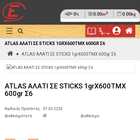
3
Ποσοστό
0
Όγκος
0.00
Βάρος
0.00
%
m
kg
της
(0%)
Φυλλάδιο
Αρ
παλέτας
Show
Προσφορών
Καλάθι
Megamenu
ATLAS ΑΛΑΤΙ ΣΕ STICKS 1GRX600ΤΜΧ 600GR Σ6
Αγορών
Αρχική
ATLAS ΑΛΑΤΙ ΣΕ STICKS 1grX600ΤΜΧ 600gr Σ6
ATLAS ΑΛΑΤΙ ΣΕ STICKS 1grX600ΤΜΧ
600gr Σ6
Κωδικός Προϊόντος:
07.03.2220
Διαθεσιμότητα:
Διαθέσιμο