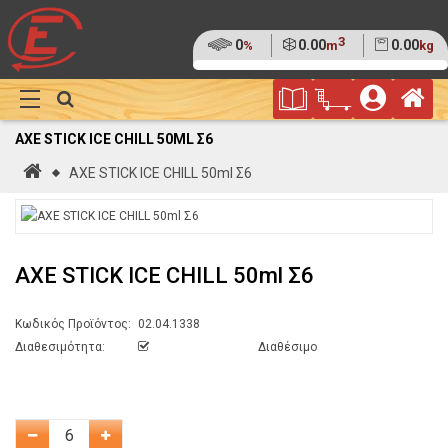
3
Ποσοστό
0
Όγκος
0.00
Βάρος
0.00
%
m
kg
της
(0%)
Φυλλάδιο
Αρ
παλέτας
Show
Προσφορών
Καλάθι
Megamenu
AXE STICK ICE CHILL 50ML Σ6
Αγορών
Αρχική
AXE STICK ICE CHILL 50ml Σ6
AXE STICK ICE CHILL 50ml Σ6
Κωδικός Προϊόντος:
02.04.1338
Διαθεσιμότητα:
Διαθέσιμο