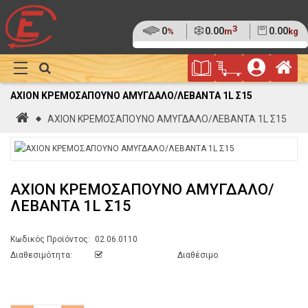
3
Ποσοστό
0
Όγκος
0.00
Βάρος
0.00
%
m
kg
της
(0%)
Φυλλάδιο
Αρ
παλέτας
Show
Προσφορών
Καλάθι
Megamenu
AXION ΚΡΕΜΟΣΑΠΟΥΝΟ ΑΜΥΓΔΑΛΟ/ΛΕΒΑΝΤΑ 1L Σ15
Αγορών
Αρχική
AXION ΚΡΕΜΟΣΑΠΟΥΝΟ ΑΜΥΓΔΑΛΟ/ΛΕΒΑΝΤΑ 1L Σ15
AXION ΚΡΕΜΟΣΑΠΟΥΝΟ ΑΜΥΓΔΑΛΟ/
ΛΕΒΑΝΤΑ 1L Σ15
Κωδικός Προϊόντος:
02.06.0110
Διαθεσιμότητα:
Διαθέσιμο