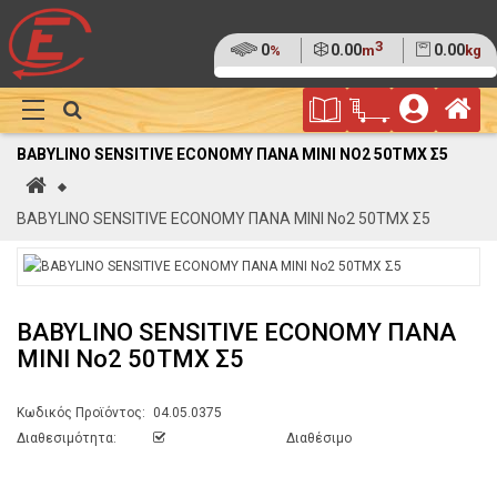
3
Ποσοστό
0
Όγκος
0.00
Βάρος
0.00
%
m
kg
της
(0%)
Φυλλάδιο
Αρ
παλέτας
Show
Προσφορών
Καλάθι
Megamenu
BABYLINO SENSITIVE ECONOMY ΠΑΝΑ MINI NO2 50TMX Σ5
Αγορών
Αρχική
BABYLINO SENSITIVE ECONOMY ΠΑΝΑ MINI No2 50TMX Σ5
BABYLINO SENSITIVE ECONOMY ΠΑΝΑ
MINI No2 50TMX Σ5
Κωδικός Προϊόντος:
04.05.0375
Διαθεσιμότητα:
Διαθέσιμο