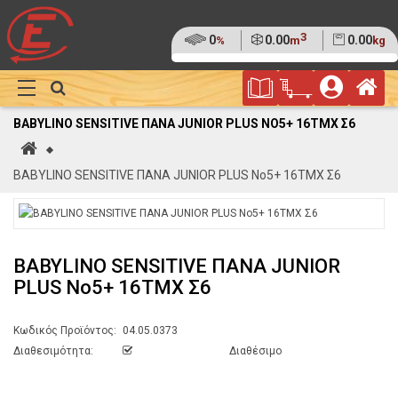
3
Ποσοστό
0
Όγκος
0.00
Βάρος
0.00
%
m
kg
της
(0%)
Φυλλάδιο
Αρ
παλέτας
Show
Προσφορών
Καλάθι
Megamenu
BABYLINO SENSITIVE ΠΑΝΑ JUNIOR PLUS ΝΟ5+ 16ΤΜΧ Σ6
Αγορών
Αρχική
BABYLINO SENSITIVE ΠΑΝΑ JUNIOR PLUS Νο5+ 16ΤΜΧ Σ6
BABYLINO SENSITIVE ΠΑΝΑ JUNIOR
PLUS Νο5+ 16ΤΜΧ Σ6
Κωδικός Προϊόντος:
04.05.0373
Διαθεσιμότητα:
Διαθέσιμο