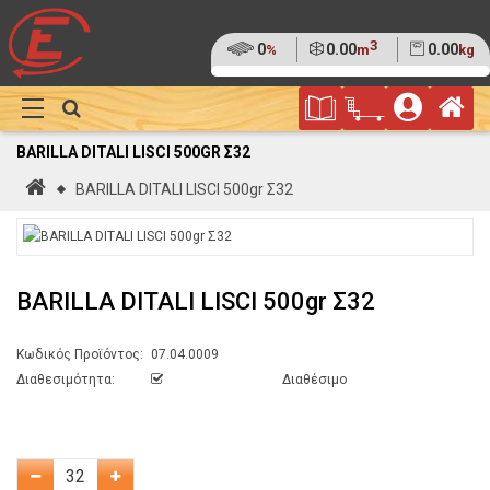
3
Ποσοστό
0
Όγκος
0.00
Βάρος
0.00
%
m
kg
της
(0%)
Φυλλάδιο
Αρ
παλέτας
Show
Προσφορών
Καλάθι
Megamenu
BARILLA DITALI LISCI 500GR Σ32
Αγορών
Αρχική
BARILLA DITALI LISCI 500gr Σ32
BARILLA DITALI LISCI 500gr Σ32
Κωδικός Προϊόντος:
07.04.0009
Διαθεσιμότητα:
Διαθέσιμο