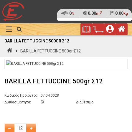
3
Ποσοστό
0
Όγκος
0.00
Βάρος
0.00
%
m
kg
της
(0%)
Φυλλάδιο
Αρ
παλέτας
Show
Προσφορών
Καλάθι
Megamenu
BARILLA FETTUCCINE 500GR Σ12
Αγορών
Αρχική
BARILLA FETTUCCINE 500gr Σ12
BARILLA FETTUCCINE 500gr Σ12
Κωδικός Προϊόντος:
07.04.0028
Διαθεσιμότητα:
Διαθέσιμο