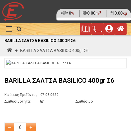
3
Ποσοστό
0
Όγκος
0.00
Βάρος
0.00
%
m
kg
της
(0%)
Φυλλάδιο
Αρ
παλέτας
Show
Προσφορών
Καλάθι
Megamenu
BARILLA ΣΑΛΤΣΑ BASILICO 400GR Σ6
Αγορών
Αρχική
BARILLA ΣΑΛΤΣΑ BASILICO 400gr Σ6
BARILLA ΣΑΛΤΣΑ BASILICO 400gr Σ6
Κωδικός Προϊόντος:
07.03.0659
Διαθεσιμότητα:
Διαθέσιμο