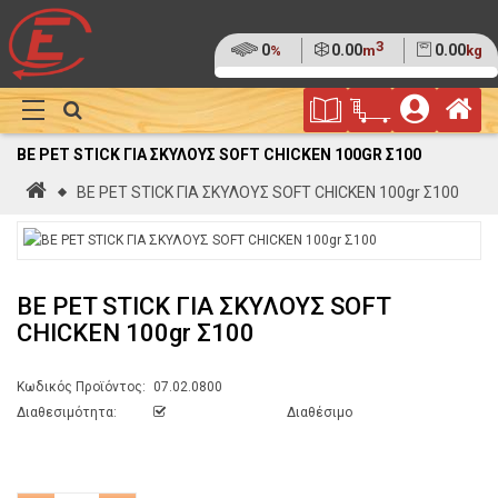
3
Ποσοστό
0
Όγκος
0.00
Βάρος
0.00
%
m
kg
της
(0%)
Φυλλάδιο
Αρ
παλέτας
Show
Προσφορών
Καλάθι
Megamenu
BE PET STICK ΓΙΑ ΣΚΥΛΟΥΣ SOFT CHICKEN 100GR Σ100
Αγορών
Αρχική
BE PET STICK ΓΙΑ ΣΚΥΛΟΥΣ SOFT CHICKEN 100gr Σ100
BE PET STICK ΓΙΑ ΣΚΥΛΟΥΣ SOFT
CHICKEN 100gr Σ100
Κωδικός Προϊόντος:
07.02.0800
Διαθεσιμότητα:
Διαθέσιμο