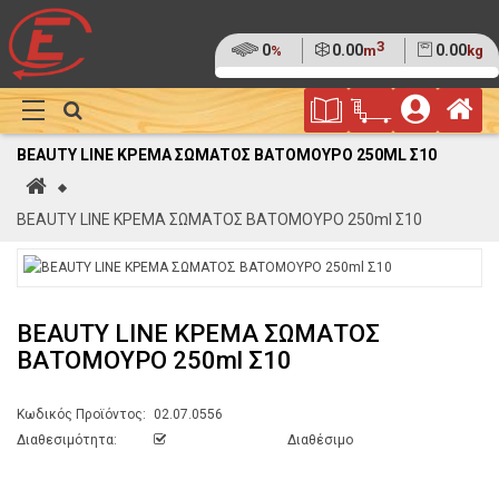
3
Ποσοστό
0
Όγκος
0.00
Βάρος
0.00
%
m
kg
της
(0%)
Φυλλάδιο
Αρ
παλέτας
Show
Προσφορών
Καλάθι
Megamenu
BEAUTY LINE ΚΡΕΜΑ ΣΩΜΑΤΟΣ ΒΑΤΟΜΟΥΡΟ 250ML Σ10
Αγορών
Αρχική
BEAUTY LINE ΚΡΕΜΑ ΣΩΜΑΤΟΣ ΒΑΤΟΜΟΥΡΟ 250ml Σ10
BEAUTY LINE ΚΡΕΜΑ ΣΩΜΑΤΟΣ
ΒΑΤΟΜΟΥΡΟ 250ml Σ10
Κωδικός Προϊόντος:
02.07.0556
Διαθεσιμότητα:
Διαθέσιμο