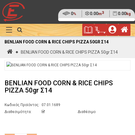
3
Ποσοστό
0
Όγκος
0.00
Βάρος
0.00
%
m
kg
της
(0%)
Φυλλάδιο
Αρ
παλέτας
Show
Προσφορών
Καλάθι
Megamenu
BENLIAN FOOD CORN & RICE CHIPS PIZZA 50GR Σ14
Αγορών
Αρχική
BENLIAN FOOD CORN & RICE CHIPS PIZZA 50gr Σ14
BENLIAN FOOD CORN & RICE CHIPS
PIZZA 50gr Σ14
Κωδικός Προϊόντος:
07.01.1689
Διαθεσιμότητα:
Διαθέσιμο