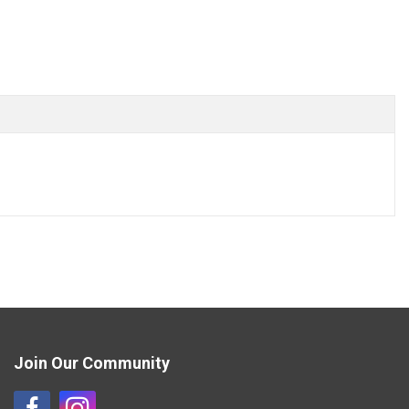
Join Our Community
Η
Η