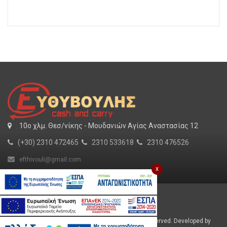
10o χλμ. Θεσ/νίκης - Μουδανιών Αγίας Αναστασίας 12
(+30) 2310 472465
2310 533618
2310 476526
efthivouli@gmail.com
x
Για εμάς
SHOW MORE
Εργασία
Φυλλάδιο
Efthivoulis © 2026 Cash and Carry. All Rights Reserved. Developed by