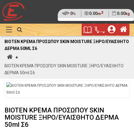
3
Ποσοστό
0
Όγκος
0.00
Βάρος
0.00
%
m
kg
της
(0%)
Φυλλάδιο
Αρ
παλέτας
Show
Προσφορών
Καλάθι
Megamenu
BIOTEN ΚΡΕΜΑ ΠΡΟΣΩΠΟΥ SKIN MOISTURE ΞΗΡΟ/ΕΥΑΙΣΘΗΤΟ
Αγορών
ΔΕΡΜΑ 50ML Σ6
Αρχική
BIOTEN ΚΡΕΜΑ ΠΡΟΣΩΠΟΥ SKIN MOISTURE ΞΗΡΟ/ΕΥΑΙΣΘΗΤΟ
ΔΕΡΜΑ 50ml Σ6
BIOTEN ΚΡΕΜΑ ΠΡΟΣΩΠΟΥ SKIN
MOISTURE ΞΗΡΟ/ΕΥΑΙΣΘΗΤΟ ΔΕΡΜΑ
50ml Σ6