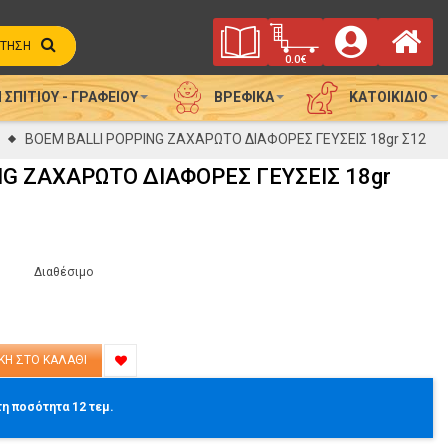
Φυλλάδιο
προϊόν(τα)
Αρ
Καλάθι
Αγορών
ΤΗΣΗ
Προσφορών
0.0€
 ΣΠΙΤΙΟΎ - ΓΡΑΦΕΊΟΥ
ΒΡΕΦΙΚΆ
ΚΑΤΟΙΚΊΔΙΟ
Αρχική
BOEM BALLI POPPING ΖΑΧΑΡΩΤΟ ΔΙΑΦΟΡΕΣ ΓΕΥΣΕΙΣ 18gr Σ12
G ΖΑΧΑΡΩΤΟ ΔΙΑΦΟΡΕΣ ΓΕΥΣΕΙΣ 18gr
Διαθέσιμο
τη ποσότητα 12 τεμ.