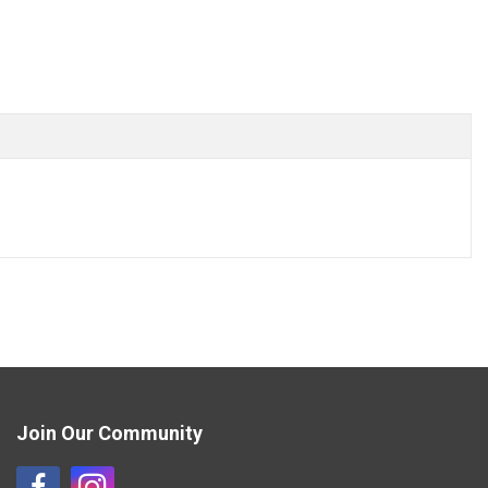
Join Our Community
Η
Η