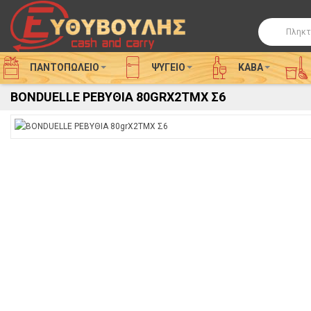
Αναζήτησ
ΠΑΝΤΟΠΩΛΕΙΟ
ΨΥΓΕΊΟ
ΚΑΒΑ
BONDUELLE ΡΕΒΥΘΙΑ 80GRX2TMX Σ6