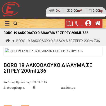
3
Ποσοστό
0
Όγκος
0.00
Βάρος
0.00
%
m
kg
της
(0%)
Φυλλάδιο
Αρ
παλέτας
Show
Προσφορών
Καλάθι
Megamenu
BORO 19 ΑΛΚΟΟΛΟΥΧΟ ΔΙΑΛΥΜΑ ΣΕ ΣΠΡΕΥ 200ML Σ36
Αγορών
Αρχική
BORO 19 ΑΛΚΟΟΛΟΥΧΟ ΔΙΑΛΥΜΑ ΣΕ ΣΠΡΕΥ 200ml Σ36
BORO 19 ΑΛΚΟΟΛΟΥΧΟ ΔΙΑΛΥΜΑ ΣΕ
ΣΠΡΕΥ 200ml Σ36
Κωδικός Προϊόντος:
03.03.0187
Διαθεσιμότητα:
Διαθέσιμο