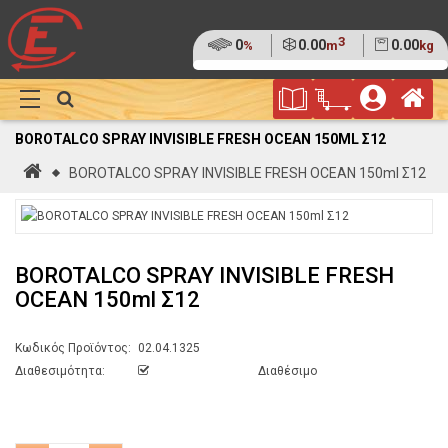
3
Ποσοστό
0
Όγκος
0.00
Βάρος
0.00
%
m
kg
της
(0%)
Φυλλάδιο
Αρ
παλέτας
Show
Προσφορών
Καλάθι
Megamenu
BOROTALCO SPRAY INVISIBLE FRESH OCEAN 150ML Σ12
Αγορών
Αρχική
BOROTALCO SPRAY INVISIBLE FRESH OCEAN 150ml Σ12
BOROTALCO SPRAY INVISIBLE FRESH
OCEAN 150ml Σ12
Κωδικός Προϊόντος:
02.04.1325
Διαθεσιμότητα:
Διαθέσιμο