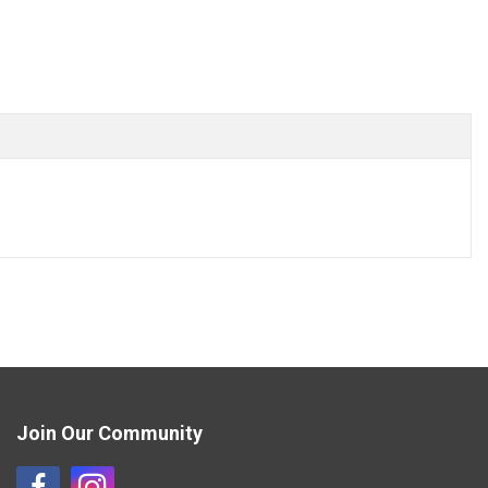
Join Our Community
Η
Η