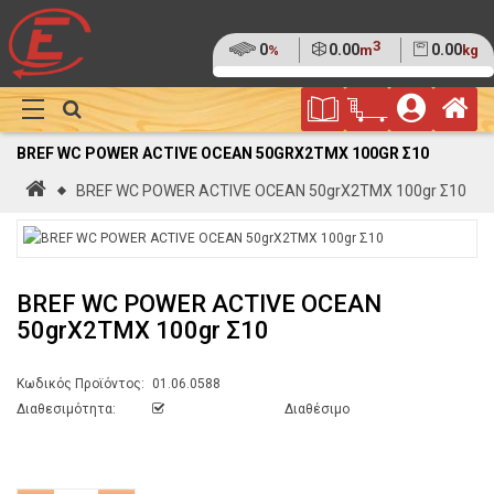
3
Ποσοστό
0
Όγκος
0.00
Βάρος
0.00
%
m
kg
της
(0%)
Φυλλάδιο
Αρ
παλέτας
Show
Προσφορών
Καλάθι
Megamenu
BREF WC POWER ACTIVE OCEAN 50GRX2ΤΜΧ 100GR Σ10
Αγορών
Αρχική
BREF WC POWER ACTIVE OCEAN 50grX2ΤΜΧ 100gr Σ10
BREF WC POWER ACTIVE OCEAN
50grX2ΤΜΧ 100gr Σ10
Κωδικός Προϊόντος:
01.06.0588
Διαθεσιμότητα:
Διαθέσιμο