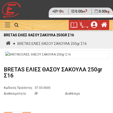
3
Ποσοστό
0
Όγκος
0.00
Βάρος
0.00
%
m
kg
της
(0%)
Φυλλάδιο
Αρ
παλέτας
Show
Προσφορών
Καλάθι
Megamenu
BRETAS ΕΛΙΕΣ ΘΑΣΟΥ ΣΑΚΟΥΛΑ 250GR Σ16
Αγορών
Αρχική
BRETAS ΕΛΙΕΣ ΘΑΣΟΥ ΣΑΚΟΥΛΑ 250gr Σ16
BRETAS ΕΛΙΕΣ ΘΑΣΟΥ ΣΑΚΟΥΛΑ 250gr
Σ16
Κωδικός Προϊόντος:
07.03.0600
Διαθεσιμότητα:
Διαθέσιμο