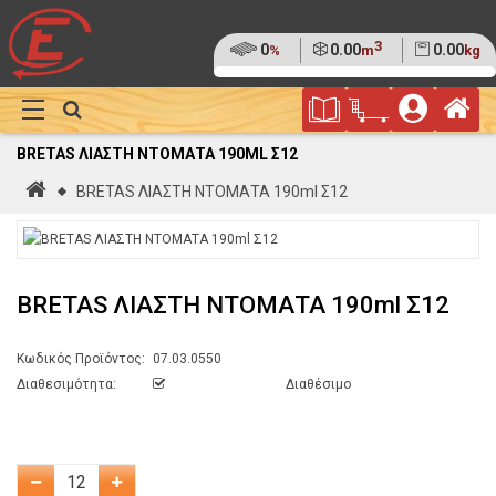
3
Ποσοστό
0
Όγκος
0.00
Βάρος
0.00
%
m
kg
της
(0%)
Φυλλάδιο
Αρ
παλέτας
Show
Προσφορών
Καλάθι
Megamenu
BRETAS ΛΙΑΣΤΗ ΝΤΟΜΑΤΑ 190ML Σ12
Αγορών
Αρχική
BRETAS ΛΙΑΣΤΗ ΝΤΟΜΑΤΑ 190ml Σ12
BRETAS ΛΙΑΣΤΗ ΝΤΟΜΑΤΑ 190ml Σ12
Κωδικός Προϊόντος:
07.03.0550
Διαθεσιμότητα:
Διαθέσιμο